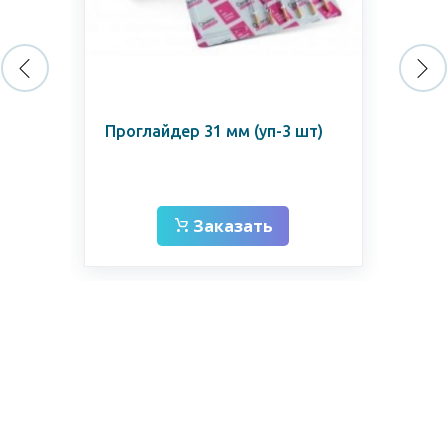
C-P
Проглайдер 31 мм (уп-3 шт)
12.
Заказать