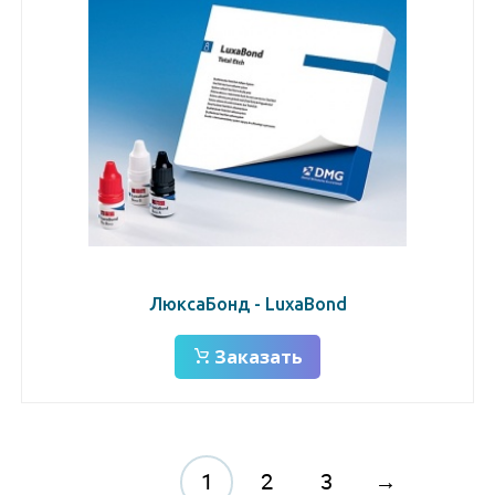
ЛюксаБонд - LuxaBond
Заказать
1
2
3
→