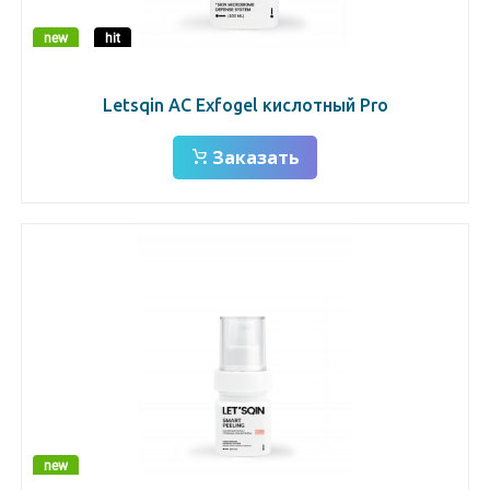
new
hit
Letsqin AC Exfogel кислотный Pro
Заказать
new