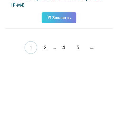
1P-M4)
Заказать
1
2
4
5
→
...