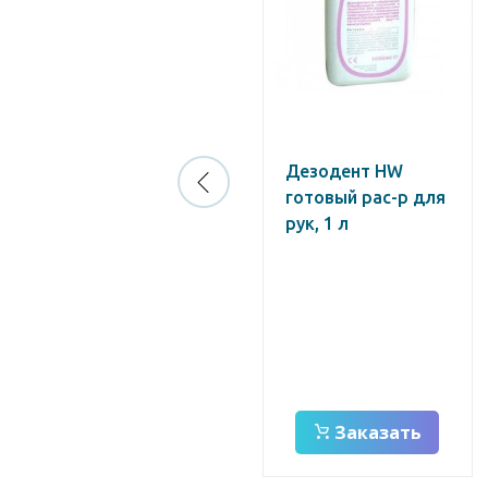
Таблетки
Дезодент HW
Антипена
готовый рас-р для
рук, 1 л
Заказать
Заказать