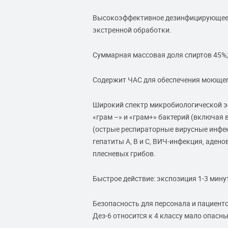
Высокоэффективное дезинфицирующее ср
экстренной обработки.
Суммарная массовая доля спиртов 45%;
Содержит ЧАС для обеспечения моющег
Широкий спектр микробиологической э
«грам –» и «грам+» бактерий (включая в
(острые респираторные вирусные инфекц
гепатиты А, В и С, ВИЧ-инфекция, адено
плесневых грибов.
Быстрое действие: экспозиция 1-3 мину
Безопасность для персонала и пациент
Дез-6 относится к 4 классу мало опасны