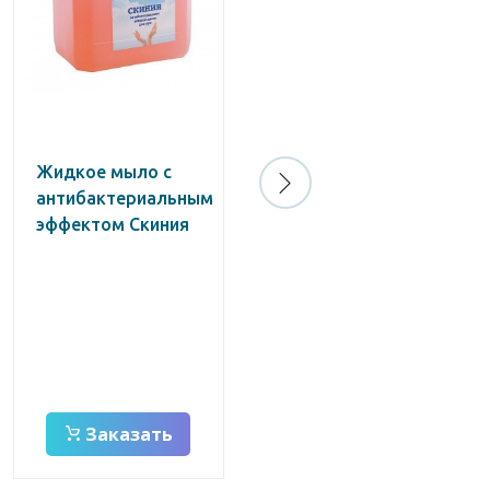
new
Жидкое мыло с
Кожный
антибактериальным
антисептик
эффектом Скиния
Dezaurum Бэта-
Септ (без
отдушки),
средство для
обработки
операционных
полей
Заказать
Заказать