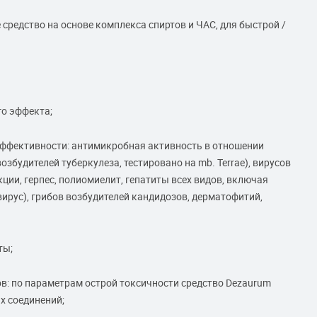
едство на основе комплекса спиртов и ЧАС, для быстрой /
о эффекта;
ффективности: антимикробная активность в отношении
озбудителей туберкулеза, тестировано на mb. Terrae), вирусов
ии, герпес, полиомиелит, гепатиты всех видов, включая
вирус), грибов возбудителей кандидозов, дерматофитий,
ты;
ов: по параметрам острой токсичности средство Dezaurum
х соединений;