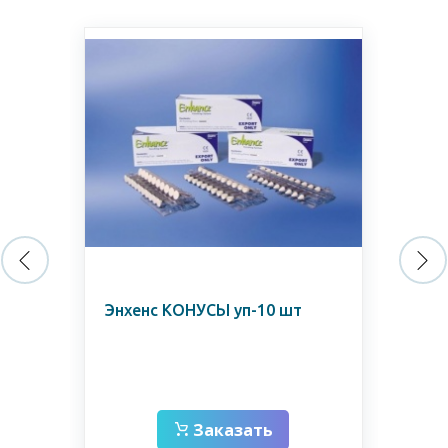
H1-
Ще
Энхенс КОНУСЫ уп-10 шт
ли
сп
мо
Заказать