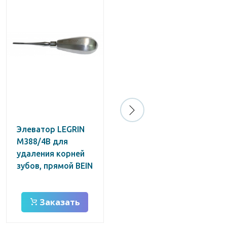
Элеватор LEGRIN
Каналорасширители
М388/4В для
K-File 45-80/31, Mani
удаления корней
зубов, прямой BEIN
Заказать
Заказать