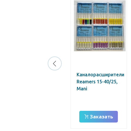
Каналонаполнители
Каналорасширители
"Лентуло" №1/25
Reamers 15-40/25,
(уп - 4шт) /Maillefer/
Mani
Заказать
Заказать