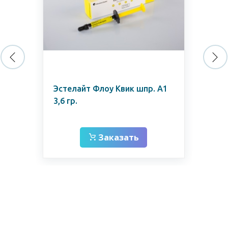
Эстелайт Флоу Квик шпр. А1
Бе
3,6 гр.
це
Заказать