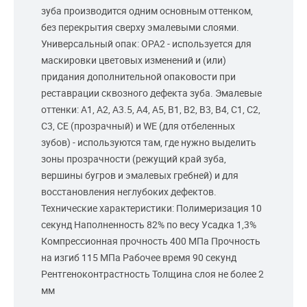
зуба производится одним основным оттенком,
без перекрытия сверху эмалевыми слоями.
Универсальный опак: ОРА2 - используется для
маскировки цветовых изменений и (или)
придания дополнительной опаковости при
реставрации сквозного дефекта зуба. Эмалевые
оттенки: А1, А2, А3.5, А4, А5, В1, В2, В3, В4, С1, С2,
С3, СЕ (прозрачный) и WE (для отбеленных
зубов) - используются там, где нужно выделить
зоны прозрачности (режущий край зуба,
вершины бугров и эмалевых гребней) и для
восстановления неглубоких дефектов.
Технические характеристики: Полимеризация 10
секунд Наполненность 82% по весу Усадка 1,3%
Компрессионная прочность 400 МПа Прочность
на изгиб 115 МПа Рабочее время 90 секунд
Рентгеноконтрастность Толщина слоя не более 2
мм