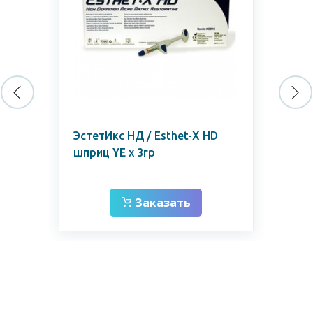
 А3
ЭстетИкс НД / Esthet-X HD
Кар
k
шприц YE х 3гр
Заказать