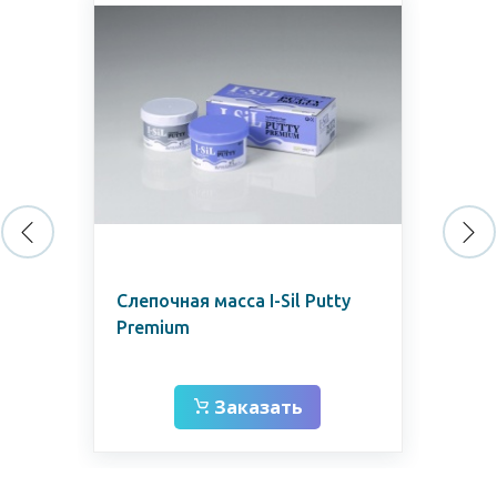
(1
Слепочная масса I-Sil Putty
Сп
Premium
сл
мл
Заказать