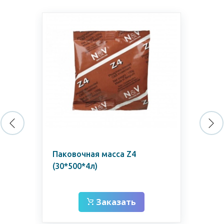
Паковочная масса Z4
Пак
(30*500*4л)
SH
ко
Заказать