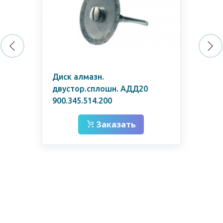
Диск алмазн.
Фо
двустор.сплошн. АДД20
(ре
900.345.514.200
Заказать