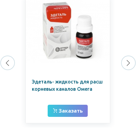
а)
Эдеталь- жидкость для расш
Ни
корневых каналов Омега
№0
Заказать