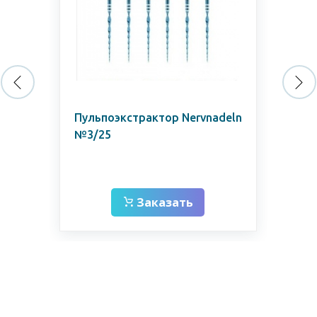
4-
Пульпоэкстрактор Nervnadeln
Др
№3/25
ру
, 
Заказать