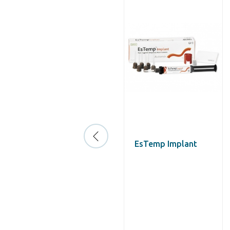
Структур 2 СЦ
EsTemp Implant
картриджи А2