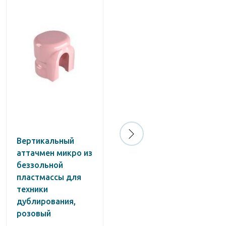
Вертикальный
Luxatemp Star
аттачмен микро из
Bleach Light
беззольной
пластмассы для
техники
дублирования,
розовый