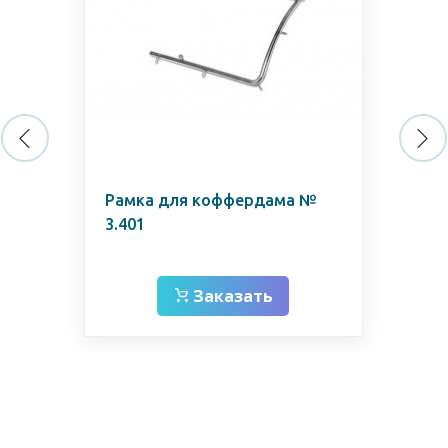
Рамка для коффердама №
Кл
3.401
(ре
То
Заказать