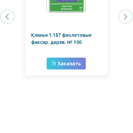
ир.
Клинья 1.187 фиолетовые
Кл
фиксир. дерев. № 100
фик
Заказать