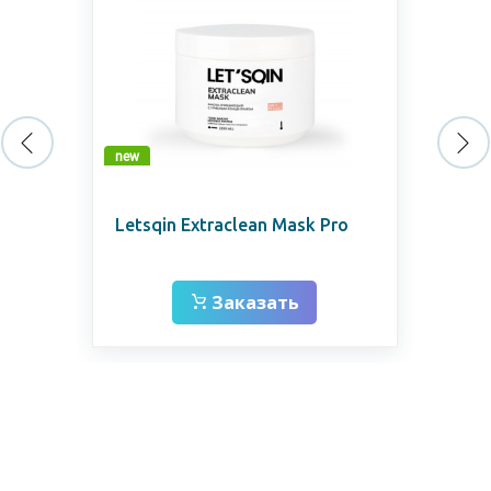
new
new
Letsqin Extraclean Mask Pro
Let
Заказать