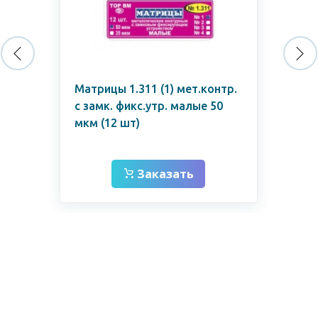
р.
Матрицы 1.311 (1) мет.контр.
Ко
50
с замк. фикс.утр. малые 50
мкм (12 шт)
Заказать