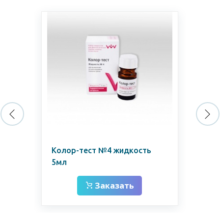
Колор-тест №4 жидкость
Эн
5мл
Вл
Заказать