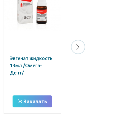
Эвгенат жидкость
Белодез 3%
13мл /Омега-
(100мл)/
Дент/
гипохлорит Na
Заказать
Заказать