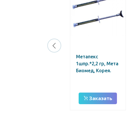
Белодез 3%
Метапекс
(30мл)/гипохлорит
1шпр.*2,2 гр, Мета
Na
Биомед, Корея.
Заказать
Заказать