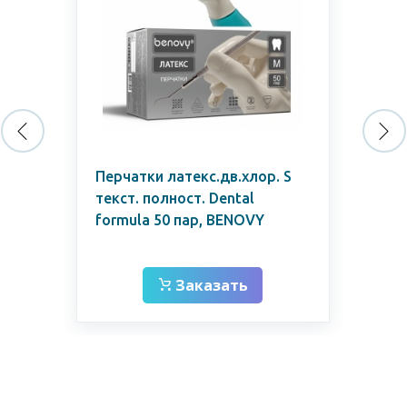
Перчатки латекс.дв.хлор. S
Пе
текст. полност. Dental
M т
ар)
formula 50 пар, BENOVY
For
Chl
Заказать