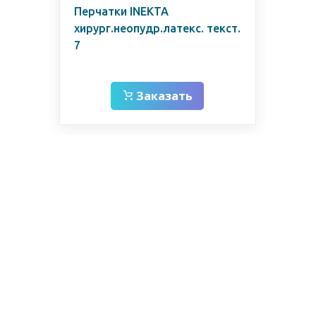
ril
Перчатки INEKTA
Пе
хирург.неопудр.латекс. текст.
L т
е
7
For
Chl
Заказать