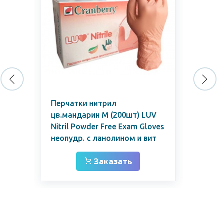
ар)
Перчатки нитрил
Пе
цв.мандарин М (200шт) LUV
тек
Nitril Powder Free Exam Gloves
Mul
неопудр. с ланолином и вит
Заказать