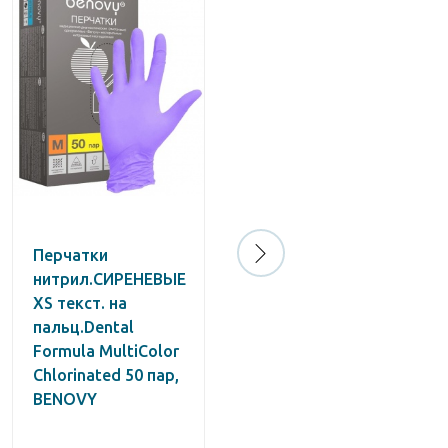
Перчатки
Перчатки нитрил.
нитрил.СИРЕНЕВЫЕ
ГОЛУБЫЕ M текст.
XS текст. на
на пальц., смотр.
пальц.Dental
Nitrile Pro Grip Plus
Formula MultiColor
50 пар, BENOVY
Chlorinated 50 пар,
BENOVY