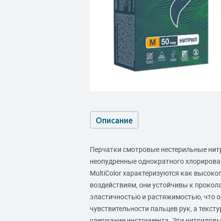
Описание
Перчатки смотровые нестерильные нитри
неопудренные однократного хлорирован
MultiColor характеризуются как высоко
воздействиям, они устойчивы к прокол
эластичностью и растяжимостью, что о
чувствительности пальцев рук, а текст
удержание инструмента. Эти нитриловы