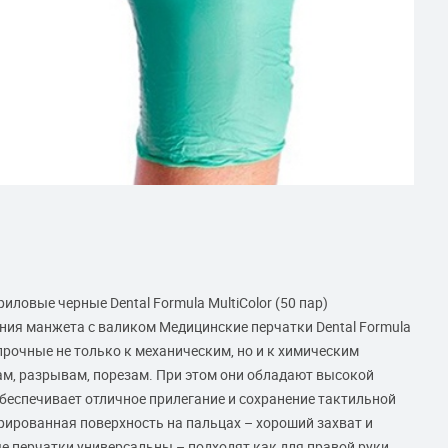
ловые черные Dental Formula MultiColor (50 пар)
ия манжета с валиком Медицинские перчатки Dental Formula
прочные не только к механическим, но и к химическим
ам, разрывам, порезам. При этом они обладают высокой
беспечивает отличное прилегание и сохранение тактильной
урированная поверхность на пальцах – хороший захват и
е перчатки универсальны – подходят как для правой руки,