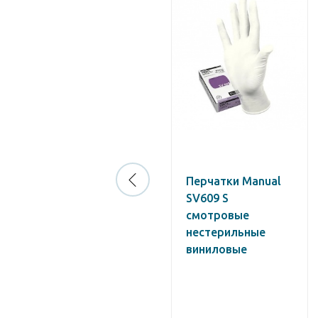
Перчатки нитрил
Перчатки Manual
R200 XL Nitril
SV609 S
Power Free Exam
смотровые
Gloves
нестерильные
диаг.неопудр.
виниловые
темно-синие 200
шт.