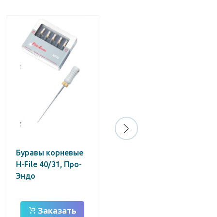
Буравы корневые
Каналорасширители
H-File 40/31, Про-
Reamers Pro-Endo,
Эндо
20/31
Заказать
Заказать