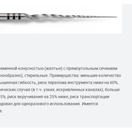
переменной конусностью (желтые) с прямоугольным сечением
олнообразно), стерильные. Преимущества: меньшее количество
ышенная гибкость, риск перелома инструмента ниже на 60%,
еских случая (в т.ч. узких, искривленных каналах), больше
5%, риск вкручивания на 25% ниже, риск транспортации
ндован для одноразового использования. Имеется
а.