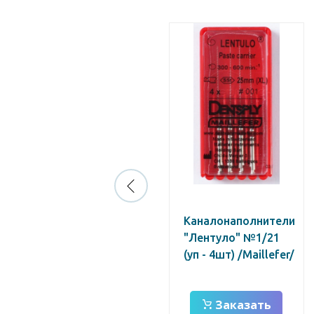
М2 Тейпер (Mtwo
Каналонаполнители
NiTi) 40/.04 L25
"Лентуло" №1/21
WP16
(уп - 4шт) /Maillefer/
Заказать
Заказать