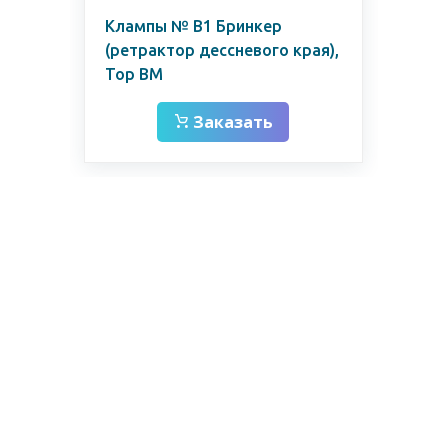
ов
Клампы № B1 Бринкер
Оп
(ретрактор дессневого края),
ан
Тор ВМ
62
Заказать