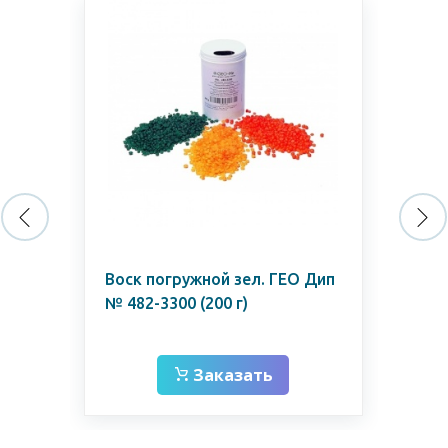
к
Воск погружной зел. ГЕО Дип
Во
№ 482-3300 (200 г)
мм)
Заказать