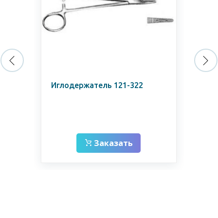
new
5,
Щи
Иглодержатель 121-322
ра
ши
Заказать