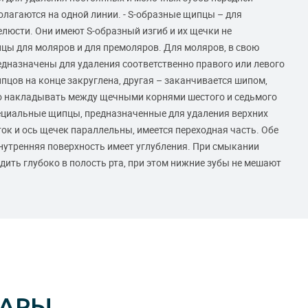
олагаются на одной линии. - S-образные щипцы – для
люсти. Они имеют S-образный изгиб и их щечки не
цы для моляров и для премоляров. Для моляров, в свою
едназначены для удаления соответственно правого или левого
пцов на конце закруглена, другая – заканчивается шипом,
о накладывать между щечными корнями шестого и седьмого
специальные щипцы, предназначенные для удаления верхних
ок и ось щечек параллельны, имеется переходная часть. Обе
внутренняя поверхность имеет углубления. При смыкании
одить глубоко в полость рта, при этом нижние зубы не мешают
ВАРЫ