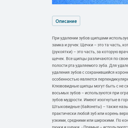
Описание
При удалении зубов щипцами используе
замка и ручек: Щечки – это та часть, к
(рукоятки) – это часть, за которую вра
щечек. Все щипцы различаются по своей
полости рта удаляемого зуба. Для уда
удаления зубов с сохранившейся коронк
особенностью является перпендикуляр
Клювовидные щипцы могут быть с не с
восьмых зубов – используются при огр
зубов мудрости. Имеют изогнутые в гор
Штыковидные (байонеты) – также назы
практически любой зуб или корень вер
узкими, средними или широкими. По к
ручки и щечки. - Прямые – используют