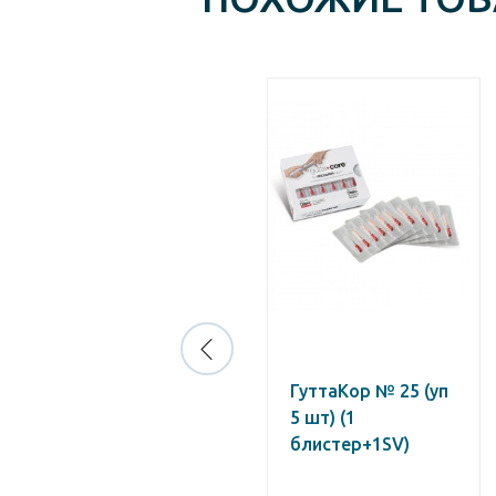
Термафил № 35/25
ГуттаКор № 25 (уп
мм (уп -6 шт)
5 шт) (1
блистер+1SV)