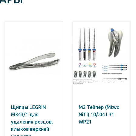
Щипцы LEGRIN
М2 Тейпер (Mtwo
М343/1 для
NiTi) 10/.04 L31
удаления резцов,
WP21
клыков верхней