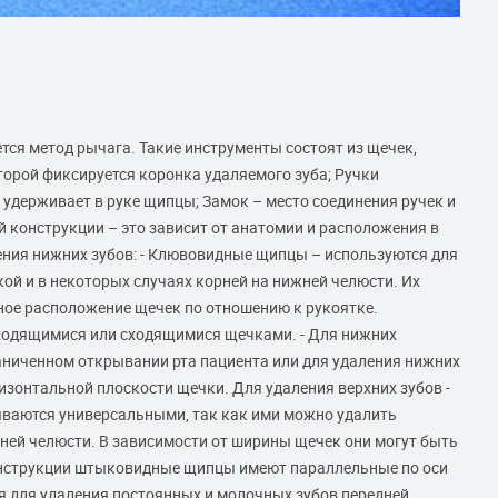
тся метод рычага. Такие инструменты состоят из щечек,
оторой фиксируется коронка удаляемого зуба; Ручки
ч удерживает в руке щипцы; Замок – место соединения ручек и
 конструкции – это зависит от анатомии и расположения в
ления нижних зубов: - Клювовидные щипцы – используются для
ой и в некоторых случаях корней на нижней челюсти. Их
ное расположение щечек по отношению к рукоятке.
ходящимися или сходящимися щечками. - Для нижних
аниченном открывании рта пациента или для удаления нижних
изонтальной плоскости щечки. Для удаления верхних зубов -
ваются универсальными, так как ими можно удалить
хней челюсти. В зависимости от ширины щечек они могут быть
онструкции штыковидные щипцы имеют параллельные по оси
ся для удаления постоянных и молочных зубов передней