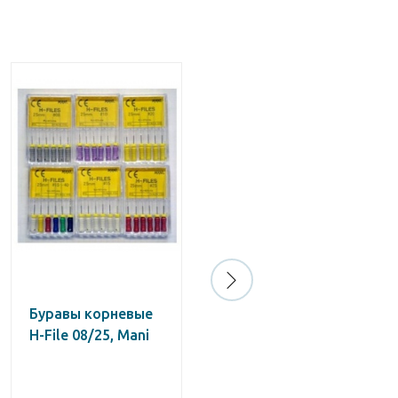
Буравы корневые
Про-Тэйпер, F2
H-File 08/25, Mani
красный, ручные
25 мм, ( уп. 6 шт.)
/Dentsply/