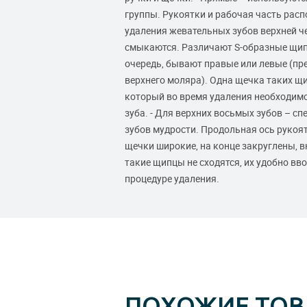
группы. Рукоятки и рабочая часть расп
удаления жевательных зубов верхней че
смыкаются. Различают S-образные щип
очередь, бывают правые или левые (пр
верхнего моляра). Одна щечка таких щи
который во время удаления необходим
зуба. - Для верхних восьмых зубов – 
зубов мудрости. Продольная ось рукоят
щечки широкие, на конце закруглены, 
такие щипцы не сходятся, их удобно вв
процедуре удаления.
ПОХОЖИЕ ТО