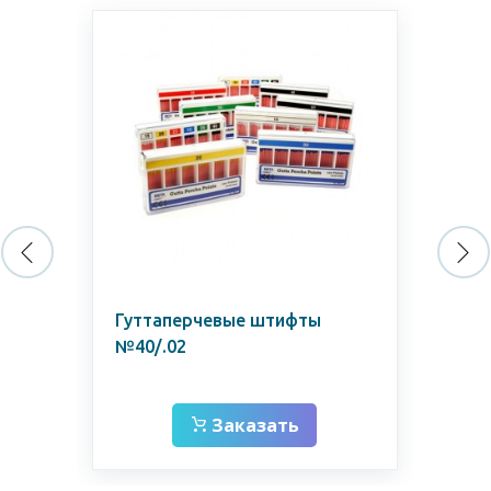
Гуттаперчевые штифты
Гу
№40/.02
№3
Заказать