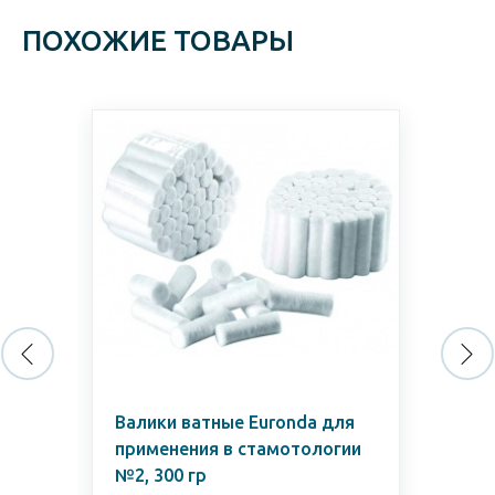
ПОХОЖИЕ ТОВАРЫ
Валики ватные Euronda для
Ма
применения в стамотологии
от
№2, 300 гр
"ХБ