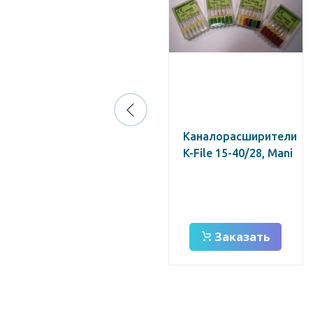
Буравы корневые
Каналорасширители
H-File 15-40/21,
K-File 15-40/28, Mani
Mani
Заказать
Заказать