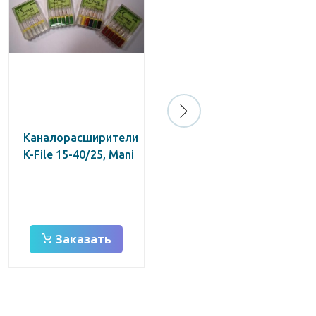
Каналорасширители
Про-Тэйпер, F2
K-File 15-40/25, Mani
красный., машин.
31 мм, ( уп. 6 шт.)
/Dentsply/
Заказать
Заказать