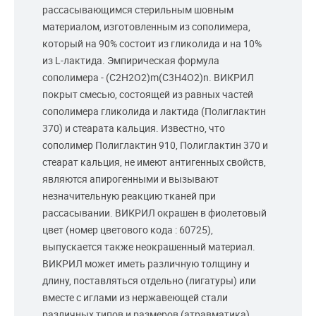
рассасывающимся стерильным шовным
материалом, изготовленным из сополимера,
который на 90% состоит из гликолида и на 10%
из L-лактида. Эмпирическая формула
сополимера - (С2H2O2)m(C3H4O2)n. ВИКРИЛ
покрыт смесью, состоящей из равных частей
сополимера гликолида и лактида (Полиглактин
370) и стеарата кальция. Известно, что
сополимер Полиглактин 910, Полиглактин 370 и
стеарат кальция, не имеют антигенных свойств,
являются апирогенными и вызывают
незначительную реакцию тканей при
рассасывании. ВИКРИЛ окрашен в фиолетовый
цвет (номер цветового кода : 60725),
выпускается также неокрашенный материал.
ВИКРИЛ может иметь различную толщину и
длину, поставляться отдельно (лигатуры) или
вместе с иглами из нержавеющей стали
различных типов и размеров (атравматика).