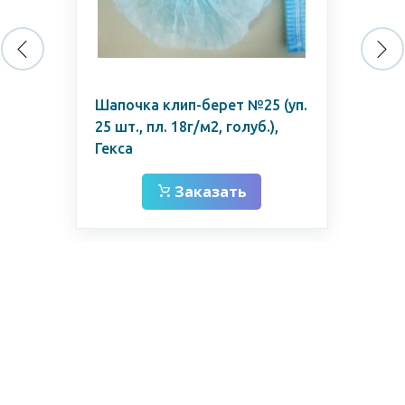
уп.
Шапочка клип-берет №25 (уп.
Ша
25 шт., пл. 18г/м2, голуб.),
25 
Гекса
Гек
Заказать