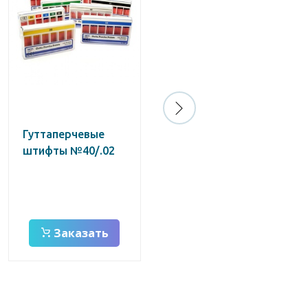
Гуттаперчевые
Штифты
штифты №40/.02
бумажные
абсорбирующие
№30/.06
Заказать
Заказать