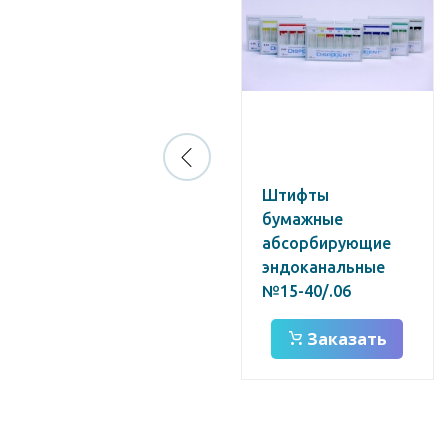
Гуттаперчевые
Штифты
штифты №15/.02
бумажные
абсорбирующие
эндоканальные
№15-40/.06
Заказать
Заказать