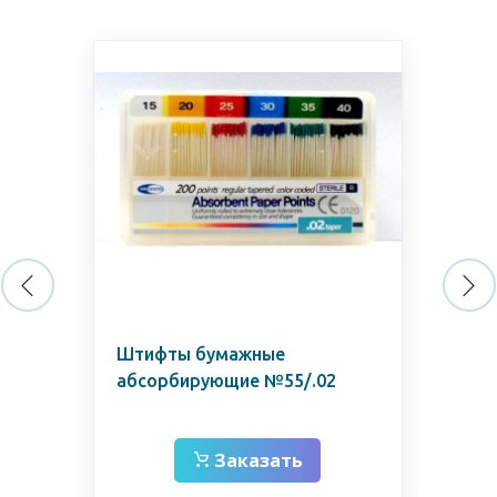
Штифты бумажные
Гу
абсорбирующие №55/.02
№1
4
Заказать