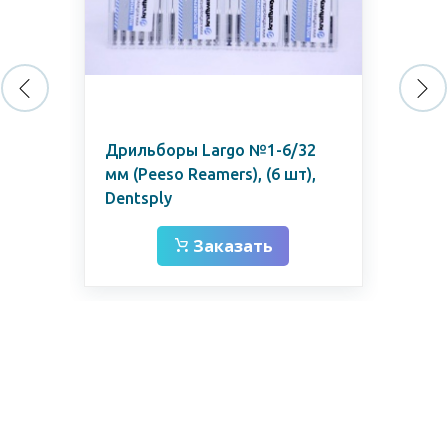
мм
Дрильборы Largo №1-6/32
K-F
мм (Peeso Reamers), (6 шт),
ка
Dentsply
Заказать