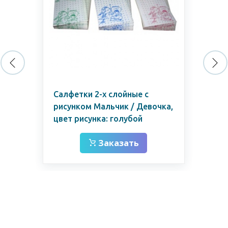
Салфетки 2-х слойные с
Фа
00
рисунком Мальчик / Девочка,
на
цвет рисунка: голубой
Заказать