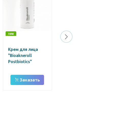
new
new
Крем для лица
Бустер-
"Bioakneroll
концентрат для
Postbiotics"
лица "Bioakneroll
Postbiotics"
Заказать
Заказать