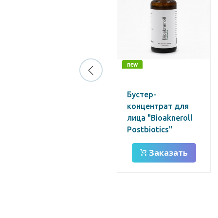
new
new
Крем для лица
Бустер-
"Bioakneroll
концентрат для
Postbiotics"
лица "Bioakneroll
Postbiotics"
Заказать
Заказать