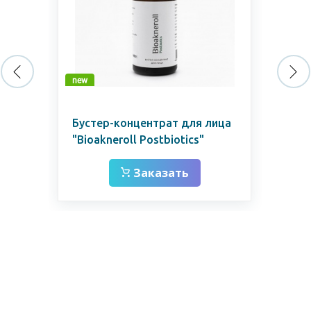
new
new
l
Бустер-концентрат для лица
Кре
"Bioakneroll Postbiotics"
"Bi
Заказать