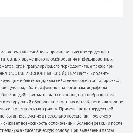
еняется как лечебное и профилактическое средство в
онтитов, для временного пломбирования инфицированных
лематозного и гранулирующего периодонтита, а также при
ания. CОСТАВ И ОСНОВНЫЕ СВОЙСТВА: Пасты «Иодент»
рующим и бактерицидным действием, содержат: хлорфенол,
гчающую воздействие фенолов на организм; иодоформ,
бное воздействие материала в канале; пастообразователь
 стимулирующий образование костных остеобластов на уровне
геноконтрастность материала. Применение нетвердеющей
ногоэтапное лечение в несколько посещений, после чего
» снижает возможность осложнений и болевой реакции после
ют единую антисептическую основу. При выведении пасты