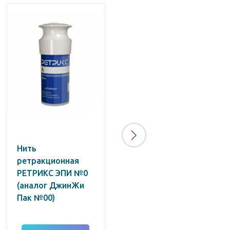
Нить
Кальцевит / паста
ретракционная
7г
РЕТРИКС ЭПИ №0
(аналог ДжинЖи
Пак №00)