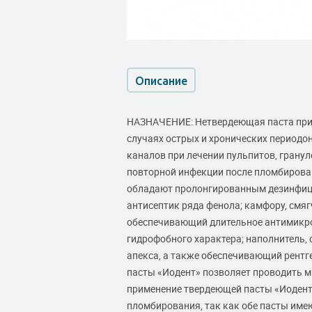
Описание
НАЗНАЧЕНИЕ: Нетвердеющая паста прим
случаях острых и хронических период
каналов при лечении пульпитов, грану
повторной инфекции после пломбиров
обладают пролонгированным дезинфици
антисептик ряда фенола; камфору, смя
обеспечивающий длительное антимикро
гидрофобного характера; наполнитель,
апекса, а также обеспечивающий рент
пасты «Иодент» позволяет проводить м
применение твердеющей пасты «Иодент
пломбирования, так как обе пасты име