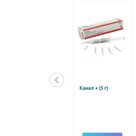
Крезофен
Канал + (5 г)
средство для
антисеп.
обработки
корневых каналов
(10 мл)