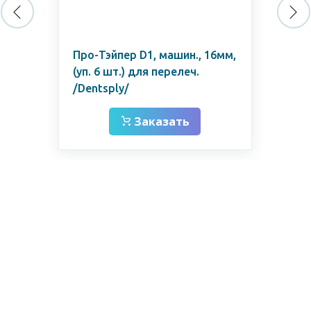
05
Про-Тэйпер D1, машин., 16мм,
Пр
(уп. 6 шт.) для перелеч.
жел
/Dentsply/
шт.
Заказать