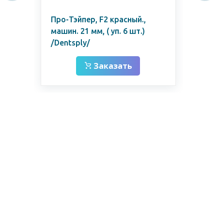
Про-Тэйпер, F2 красный.,
Дри
100
машин. 21 мм, ( уп. 6 шт.)
25/
/Dentsply/
Заказать