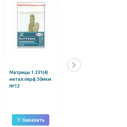
Матрицы 1.331(4)
Матрицы
метал.перф.50мкм
стальные 0,030 мм,
№12
высота 6мм,
№399В
Заказать
Заказать