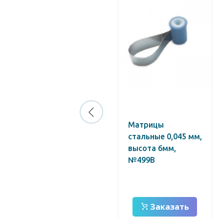
Матрицы 1.191
Матрицы
контурные
стальные 0,045 мм,
лавсан.для
высота 6мм,
моляров 4-х форм
№499В
(60 шт)
Заказать
Заказать