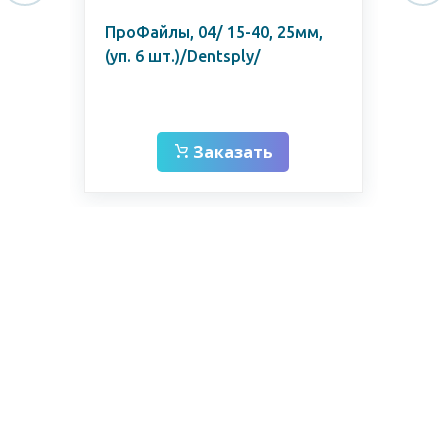
ers
ПроФайлы, 04/ 15-40, 25мм,
Про
(уп. 6 шт.)/Dentsply/
маш
/De
Заказать