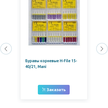
Буравы корневые H-File 15-
М2 
40/21, Mani
L3
Заказать