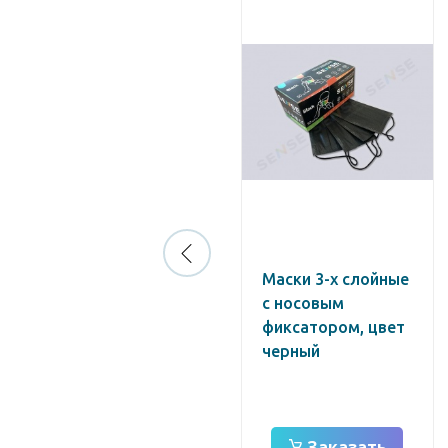
Маска
Маски 3-х слойные
медицинская
с носовым
одноразовая,
фиксатором, цвет
трехслойная,
черный
оранжевая
Заказать
Заказать