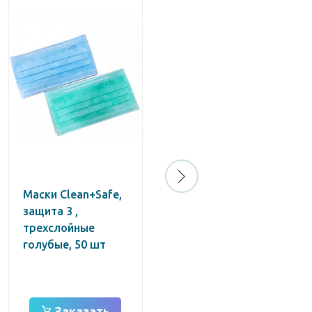
Маски Clean+Safe,
Маски Евронда,
защита 3 ,
голубые защита 3 ,
трехслойные
трехслойные, 50
голубые, 50 шт
шт
Заказать
Заказать