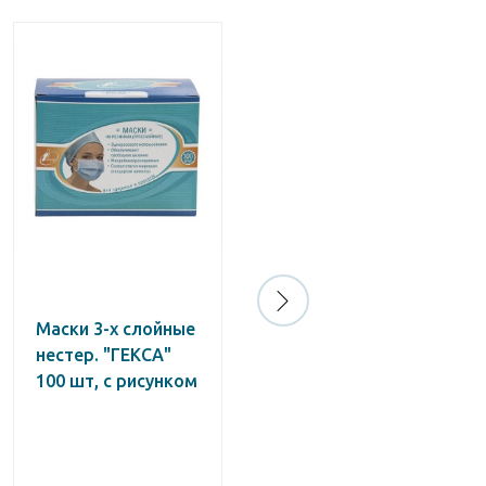
Маски 3-х слойные
Маски
нестер. "ГЕКСА"
одноразовые
100 шт, с рисунком
медицинские,
белые, с зеленым
рисунком
"Звёзды"