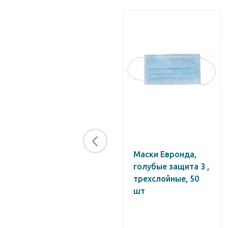
Маска
Маски Евронда,
«Анатомическая»
голубые защита 3 ,
4-х слойная, с
трехслойные, 50
носовым
шт
фиксатором, цвет
черный