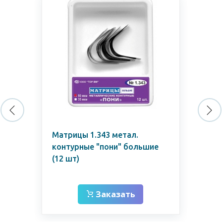
Матрицы 1.343 метал.
Ма
контурные "пони" большие
ко
(12 шт)
шт
Заказать